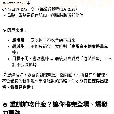
🍚
碳水攝取 : 中
🍗 蛋白質攝取 : 高
（每公斤體重
1.6–2.2g
）
📌 重點 :
重點是保住肌肉、創造脂肪消耗條件
🎯 簡單來說：
想增肌
→ 要吃夠！不吃會練不出來
想減脂
→ 不能只節食，要吃對「
高蛋白＋適度熱量赤
字
」
目標不明
、亂吃亂練 → 最後只會變成「泡芙體型」，不
壯不瘦還鬆垮
💡 想練得好，飲食與訓練就是一體兩面，別再當只靠苦練、
不管營養的新手啦～學會吃對的策略，你才能真正
練得出線
條、看得見進步
！
🍚 重訓前吃什麼？讓你撐完全場、爆發
力更強