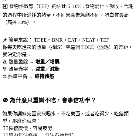
4️⃣ 食物熱效應（TEF）約佔比 5–10% : 食物消化、吸收、代謝
的過程中所消耗的熱量，不同營養素耗能不同，蛋白質最高
（高達 30%）。
📌 簡單來說： TDEE = BMR + EAT + NEAT + TEF
你每天吃進來的熱量（攝取）與這個 TDEE（消耗）的差距，
就決定你是：
🔺 熱量盈餘 →
增重／增肌
🔻 熱量赤字 →
減重／減脂
⚖️ 熱量平衡 →
維持體態
🚫 為什麼只重訓不吃，會事倍功半？
如果你訓練完回家只喝水、不吃東西，或者吃得少、吃錯類
型，那麼你就會：
👉🏻恢復變慢、容易疲勞
👉🏻肌肉無法修復 → 無法有效增肌