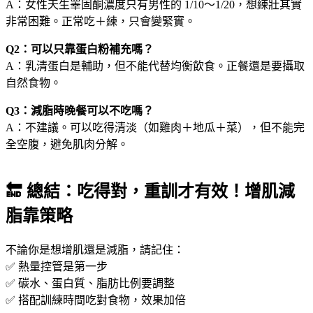
A：女性天生睪固酮濃度只有男性的 1/10～1/20，想練壯其實
非常困難。正常吃＋練，只會變緊實。
Q2：可以只靠蛋白粉補充嗎？
A：乳清蛋白是輔助，但不能代替均衡飲食。正餐還是要攝取
自然食物。
Q3：減脂時晚餐可以不吃嗎？
A：不建議。可以吃得清淡（如雞肉＋地瓜＋菜），但不能完
全空腹，避免肌肉分解。
🔚 總結：吃得對，重訓才有效！增肌減
脂靠策略
不論你是想增肌還是減脂，請記住：
✅ 熱量控管是第一步
✅ 碳水、蛋白質、脂肪比例要調整
✅ 搭配訓練時間吃對食物，效果加倍