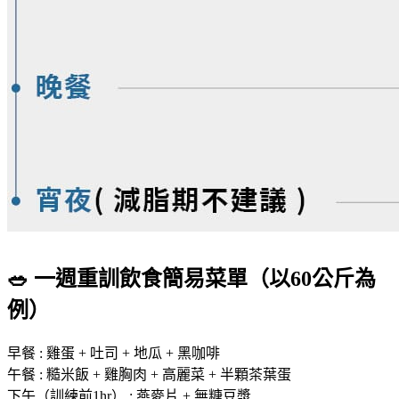
🥗 一週重訓飲食簡易菜單（以60公斤為
例）
早餐 : 雞蛋 + 吐司 + 地瓜 + 黑咖啡
午餐 : 糙米飯 + 雞胸肉 + 高麗菜 + 半顆茶葉蛋
下午（訓練前1hr） : 燕麥片 + 無糖豆漿