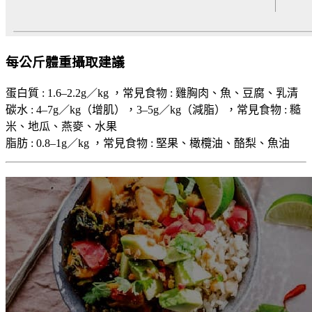
每公斤體重攝取建議
蛋白質 : 1.6–2.2g／kg ，常見食物 : 雞胸肉、魚、豆腐、乳清
碳水 : 4–7g／kg（增肌），3–5g／kg（減脂），常見食物 : 糙
米、地瓜、燕麥、水果
脂肪 : 0.8–1g／kg ，常見食物 : 堅果、橄欖油、酪梨、魚油